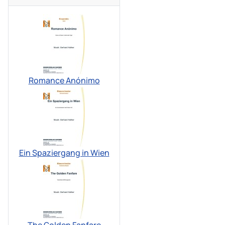
Romance Anónimo
Ein Spaziergang in Wien
The Golden Fanfare