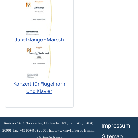
Jubelklänge - Marsch
Konzert für Flügelhorn
und Klavier
Austria - 5452 Pfarrwerfen, Dorfwerfen 180, Tel. +43 (06468)
Impressum
20001 Fax: +43 (06468) 20001 http://www.mvhafner.at/ E-mail:
Sitemap
info@mvhafner.at