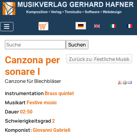
Sprache auswählen
Canzona per
Zurück zu: Festliche Musik
sonare I
Canzone für Blechbläser
Instrumentation
Brass quintet
Musikart
Festive music
Dauer
02:50
Schwierigkeitsgrad
2
Komponist:
Giovanni Gabrieli