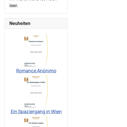
leer.
Neuheiten
Romance Anónimo
Ein Spaziergang in Wien