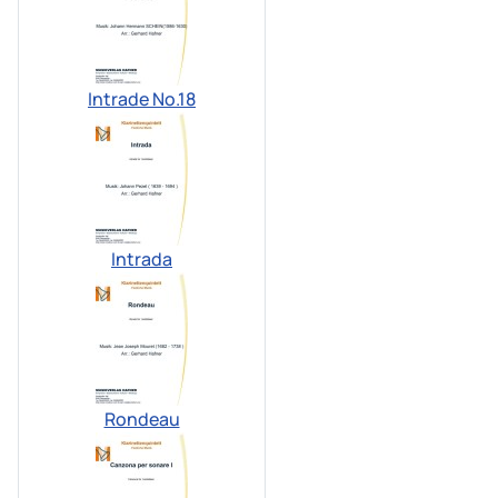
Intrade No.18
Intrada
Rondeau