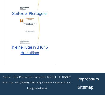
Suite der Pleitegeier
Kleine Fuge in B für 5
Holzbläser
Austria - 5452 Pfarrwerfen, Dorfwerfen 180, Tel. +43 (06468)
Impressum
20001 Fax: +43 (06468) 20001 http://www.mvhafner.at/ E-mail:
Sitemap
info@mvhafner.at