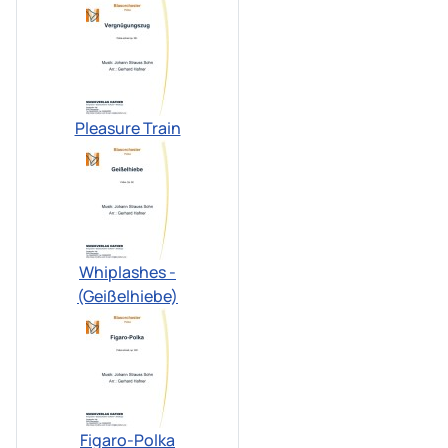
Pleasure Train
Whiplashes -
(Geißelhiebe)
Figaro-Polka