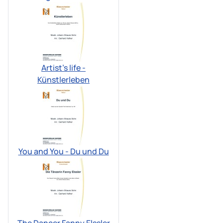
Artist’s life -
Künstlerleben
You and You - Du und Du
The Dancer Fanny Elssler