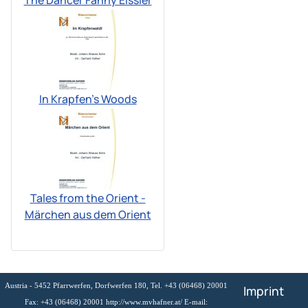
In Krapfen's Woods
Tales from the Orient -
Märchen aus dem Orient
Austria - 5452 Pfarrwerfen, Dorfwerfen 180, Tel. +43 (06468) 20001
Imprint
Fax: +43 (06468) 20001 http://www.mvhafner.at/ E-mail: