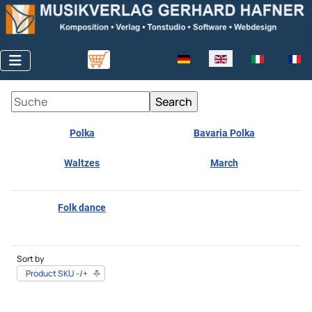
Select your language
Polka
Bavaria Polka
Waltzes
March
Folk dance
Sort by
Product SKU -/+