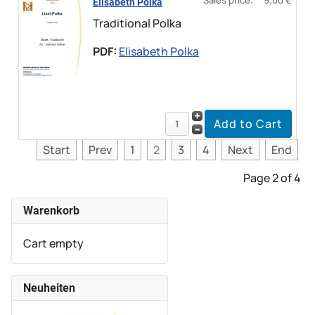
Elisabeth Polka
Traditional Polka
PDF:
Elisabeth Polka
Start
Prev
1
2
3
4
Next
End
Page 2 of 4
Warenkorb
Cart empty
Neuheiten